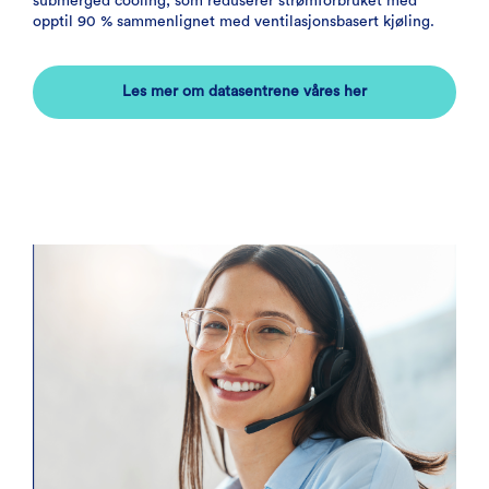
submerged cooling, som reduserer strømforbruket med
opptil 90 % sammenlignet med ventilasjonsbasert kjøling.
Les mer om datasentrene våres her