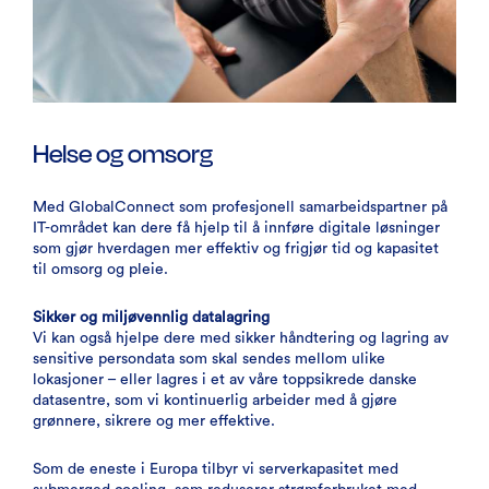
Helse og omsorg
Med GlobalConnect som profesjonell samarbeidspartner på
IT-området kan dere få hjelp til å innføre digitale løsninger
som gjør hverdagen mer effektiv og frigjør tid og kapasitet
til omsorg og pleie.
Sikker og miljøvennlig datalagring
Vi kan også hjelpe dere med sikker håndtering og lagring av
sensitive persondata som skal sendes mellom ulike
lokasjoner – eller lagres i et av våre toppsikrede danske
datasentre, som vi kontinuerlig arbeider med å gjøre
grønnere, sikrere og mer effektive.
Som de eneste i Europa tilbyr vi serverkapasitet med