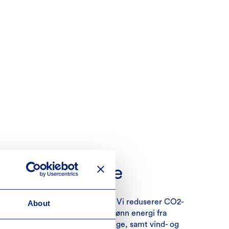
ktive datasentre
 gang med vår grønne omstilling. Vi reduserer CO2-
About
ntrene våre ved å bruke 100 % grønn energi fra
sentre i Danmark, Norge og Sverige, samt vind- og