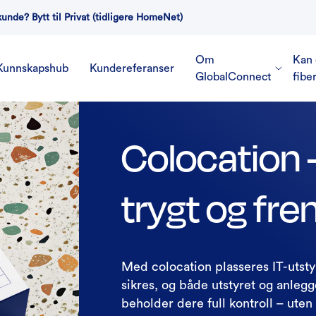
kunde? Bytt til Privat (tidligere HomeNet)
Om
Kan 
Kunnskapshub
Kundereferanser
GlobalConnect
fibe
Colocation 
trygt og fre
Med colocation plasseres IT-utstyr
sikres, og både utstyret og anlegg
beholder dere full kontroll – uten 