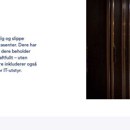
ig og slippe
tasenter. Dere har
m dere beholder
aftfullt – uten
re inkluderer også
 IT-utstyr.