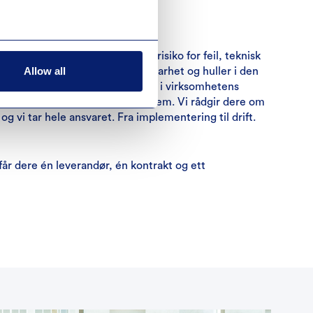
sted
dskap er forbundet med en høy risiko for feil, teknisk
Allow all
sjon mellom systemer, uforutsigbarhet og huller i den
ren. Vi samler alle komponenter i virksomhetens
ur i ett sammenhengende økosystem. Vi rådgir dere om
og vi tar hele ansvaret. Fra implementering til drift.
r dere én leverandør, én kontrakt og ett