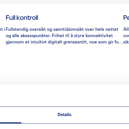
Full kontroll
Pe
t i
Fullstendig oversikt og sanntidsinnsikt over hele nettet
Al
og alle aksesspunkter. Frihet til å styre konnektivitet
ov
gjennom et intuitivt digitalt grensesnitt, noe som gir full
si
 én
kontroll og skalerbarhet for dagens og morgendagens
dag
behov. Transparens og full overblikk over deres nettverk.
så
Med 24/7 kundeservice er du alltid dekket.
as
Details