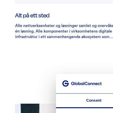
Alt på ett sted
Alle nettverksenheter og løsninger samlet og overvåke
én løsning. Alle komponenter i virksomhetens digitale
infrastruktur i ett sammenhengende økosystem som
fungerer separat, og sømløst sammen, alt håndtert av
partner til én fast pris.
Consent