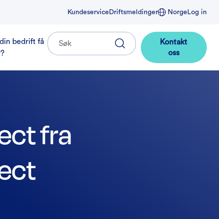
Kundeservice
Driftsmeldinger
Norge
Log in
din bedrift få
Kontakt
oss
r?
ct fra
ect