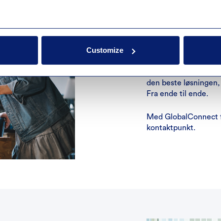
Alt på ett 
Et fragmentert IT-lan
Customize
gjeld, dårlig integra
samlede infrastruktu
digitale infrastrukt
den beste løsningen, 
Fra ende til ende.
Med GlobalConnect få
kontaktpunkt.