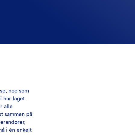
kse, noe som
i har laget
r alle
øst sammen på
verandører,
nå i én enkelt