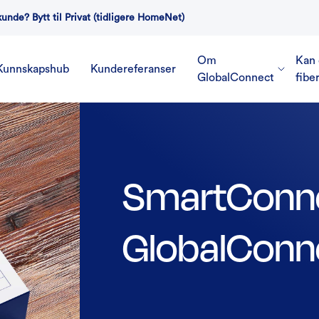
kunde? Bytt til Privat (tidligere HomeNet)
Om
Kan 
Kunnskapshub
Kundereferanser
GlobalConnect
fibe
SmartConne
GlobalConn