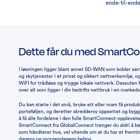
ende-til-ende
Dette får du med SmartC
I løsningen ligger blant annet SD-WAN som kobler sa
og skytjenester i et privat og sikkert nettverksmiljø,
WiFI for trådløse og trygge lokale nettverk. Dessuten få
over alt som ligger i din bedrifts nettbruk i en marked
Du kan starte i det små, bruke ett eller noen få produ
porteføljen, og deretter skreddersy oppsettet og bygg
å få alle fordelene i den fulle SmartConnect-opplevel
SmartConnect fra GlobalConnect trenger du aldri å 
som håndterer hva, vel vitende om at du har et fremtid
dagens og morgendagens behov.