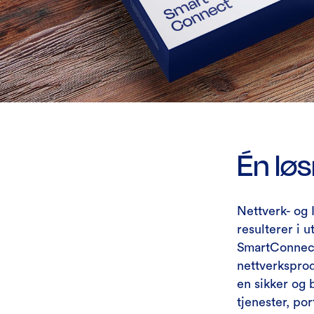
Én løs
Nettverk- og 
resulterer i u
SmartConnect 
nettverksprod
en sikker og 
tjenester, por