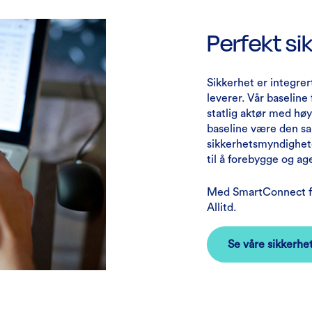
Perfekt si
Sikkerhet er integrer
leverer. Vår baseline
statlig aktør med høye
baseline være den s
sikkerhetsmyndighete
til å forebygge og age
Med SmartConnect fra
Allitd.
Se våre sikkerhe