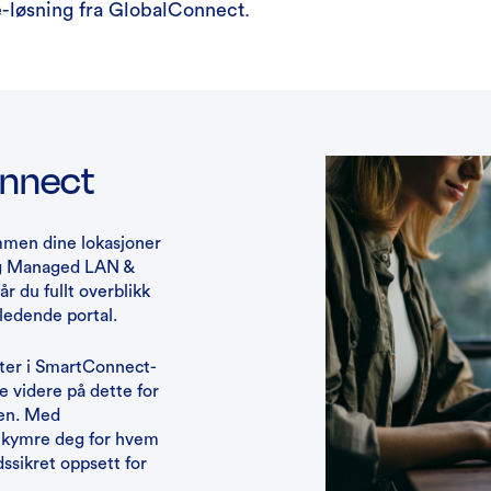
-løsning fra GlobalConnect.
onnect
mmen dine lokasjoner
 og Managed LAN &
r du fullt overblikk
sledende portal.
kter i SmartConnect-
e videre på dette for
sen. Med
bekymre deg for hvem
ssikret oppsett for