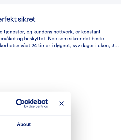
rfekt sikret
le tjenester, og kundens nettverk, er konstant
ervåket og beskyttet. Noe som sikrer det beste
kkerhetsnivået 24 timer i døgnet, syv dager i uken, 365
er i året. Vår integrerte løsning sikrer at vi dekker alle
rbarheter i nettverket. Sikkerhet er integrert i alle
pekter av organisasjonen og de tjenester vi leverer.
About