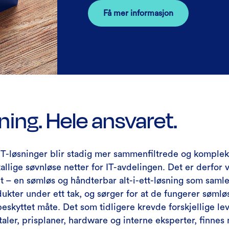
Få mer informasjon
ning. Hele ansvaret.
IT-løsninger blir stadig mer sammenfiltrede og komple
tallige søvnløse netter for IT-avdelingen. Det er derfor v
– en sømløs og håndterbar alt-i-ett-løsning som samle
ukter under ett tak, og sørger for at de fungerer søml
beskyttet måte. Det som tidligere krevde forskjellige le
taler, prisplaner, hardware og interne eksperter, finnes 