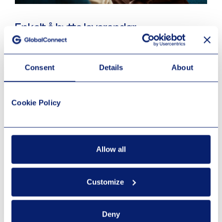
Enkelt å bytte leverandør
Vi vet at tid er penger. Derfor er prosessen vår utformet for å
være rask og transparent. Vi starter med en grundig
Consent
Details
About
gjennomgang av deres nåværende behov for å sikre at den
nye løsningen er perfekt tilpasset dere.
Cookie Policy
Kontakt oss
Allow all
Hva sier våre kunder?
Customize
Deny