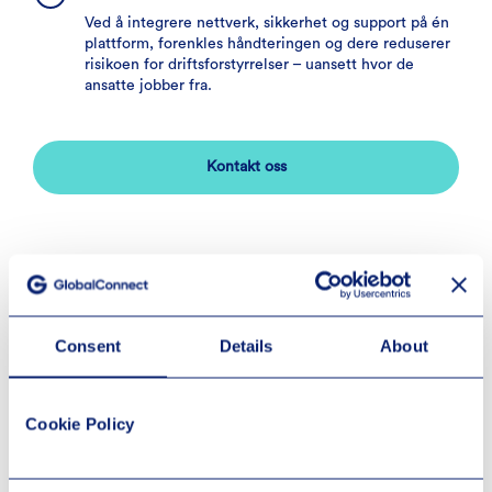
Ved å integrere nettverk, sikkerhet og support på én
plattform, forenkles håndteringen og dere reduserer
risikoen for driftsforstyrrelser – uansett hvor de
ansatte jobber fra.
Kontakt oss
Vår løsning er skreddersydd for å passe deres
Consent
Details
About
virksomhets unike behov, enten dere er et lite team
eller en stor organisasjon.
Cookie Policy