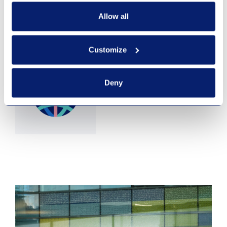
Tjenester brukt for
Allow all
hybridkontor/hjemmekontor
Customize
Fiber
Deny