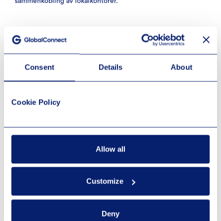
sammenkobling av lokalkontorer.
Consent
Details
About
Cookie Policy
Allow all
Alltid tilkoblet nett
Customize
En 4G-forbindelse slår automatisk inn om uhell skulle
inntreffe og fiberen går ned.
Deny