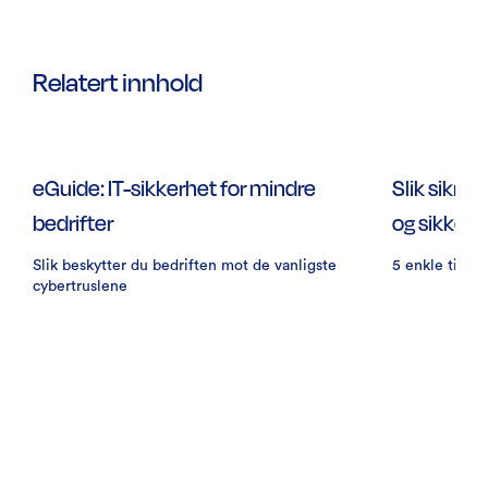
Relatert innhold
eGuide: IT-sikkerhet for mindre
Slik sikrer
bedrifter
og sikkert
Slik beskytter du bedriften mot de vanligste
5 enkle tips o
cybertruslene