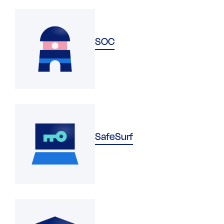
SOC
SafeSurf