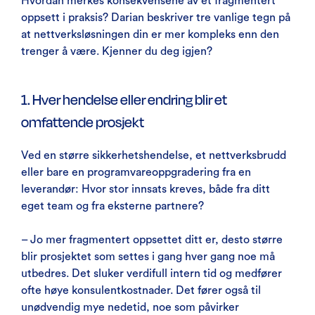
Hvordan merkes konsekvensene av et fragmentert
oppsett i praksis? Darian beskriver tre vanlige tegn på
at nettverksløsningen din er mer kompleks enn den
trenger å være. Kjenner du deg igjen?
1. Hver hendelse eller endring blir et
omfattende prosjekt
Ved en større sikkerhetshendelse, et nettverksbrudd
eller bare en programvareoppgradering fra en
leverandør: Hvor stor innsats kreves, både fra ditt
eget team og fra eksterne partnere?
– Jo mer fragmentert oppsettet ditt er, desto større
blir prosjektet som settes i gang hver gang noe må
utbedres. Det sluker verdifull intern tid og medfører
ofte høye konsulentkostnader. Det fører også til
unødvendig mye nedetid, noe som påvirker