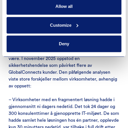
Allow all
Resultatet: 30 minutters
nedetid i stedet for ni dager
Customize
Deny
Darian deler et konkret eksempel som illustrerer hvor
mye mer kostnadseffektiv en konsolidert løsning kan
være. I november 2025 oppstod en
sikkerhetshendelse som påvirket flere av
GlobalConnects kunder. Den påfølgende analysen
viste store forskjeller mellom virksomheter, avhengig
av oppsett:
– Virksomheter med en fragmentert løsning hadde i
gjennomsnitt ni dagers nedetid. Det tok 24 dager og
300 konsulenttimer å gjenopprette IT-miljøet. De som
hadde samlet hele løsningen hos én partner, opplevde
kun 30 minutters nedetid, var tilbake i full drift etter