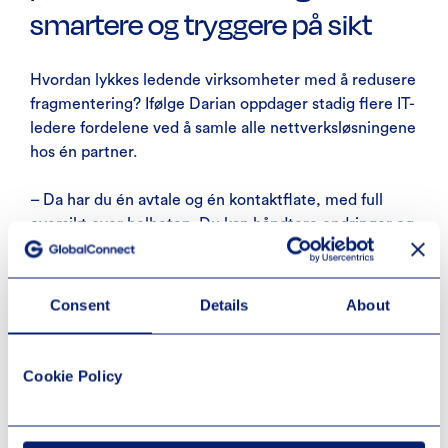
smartere og tryggere på sikt
Hvordan lykkes ledende virksomheter med å redusere
fragmentering? Ifølge Darian oppdager stadig flere IT-
ledere fordelene ved å samle alle nettverksløsningene
hos én partner.
– Da har du én avtale og én kontaktflate, med full
oversikt over helheten. Du kan håndtere endringer og
regulatoriske krav langt raskere. På sikt blir det
betydelig mer kostnadseffektivt enn å bygge selv og
administrere flere leverandører.
Consent
Details
About
Han understreker at plattformkonsolidering ikke
handler om å fjerne ansvar fra den interne IT-
Cookie Policy
organisasjonen, men om å gi teamet mulighet til å
fokusere på virksomhetsutvikling fremfor løpende
administrasjon.