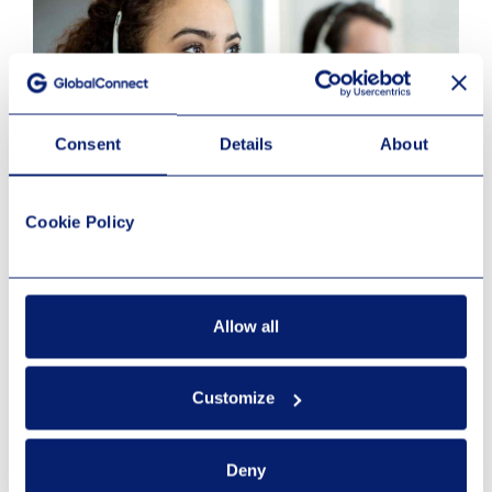
Consent
Details
About
Cookie Policy
Finner du ikke svar på spørsmålet ditt?
Allow all
Kontakt din salgsrepresentant, eller ring oss på 08150.
Customize
Deny