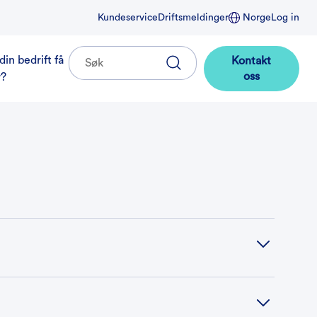
Kundeservice
Driftsmeldinger
Norge
Log in
din bedrift få
Kontakt
oss
r?