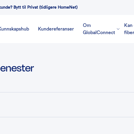
kunde? Bytt til Privat (tidligere HomeNet)
Om
Kan 
Kunnskapshub
Kundereferanser
GlobalConnect
fibe
enester